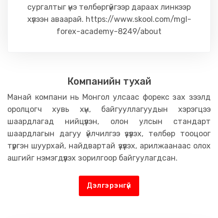
сургалтыг үнэ төлбөргүйгээр дараах линкээр
хүлээн аваарай. https://www.skool.com/mgl-
forex-academy-8249/about
Компанийн тухай
Манай компани нь Монгол улсаас форекс зах зээлд
оролцогч хувь хүн, байгууллагуудын хэрэгцээ
шаардлагад нийцүүлэн, олон улсын стандарт
шаардлагын дагуу үйлчилгээ үзүүлэх, төлбөр тооцоог
түргэн шуурхай, найдвартай үзүүлэх, арилжаанаас олох
ашгийг нэмэгдүүлэх зорилгоор байгуулагдсан.
Дэлгэрэнгүй