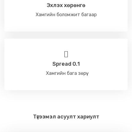
Эхлэх хөрөнгө
Хамгийн боломжит багаар
Spread 0.1
Хамгийн бага зөрүү
Түгээмэл асуулт хариулт