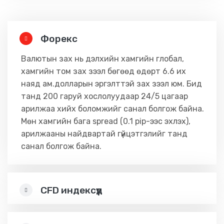
Форекс
Валютын зах нь дэлхийн хамгийн глобал,
хамгийн том зах зээл бөгөөд өдөрт 6.6 их
наяд ам.долларын эргэлттэй зах зээл юм. Бид
танд 200 гаруй хослолуудаар 24/5 цагаар
арилжаа хийх боломжийг санал болгож байна.
Мөн хамгийн бага spread (0.1 pip-ээс эхлэх),
арилжааны найдвартай гүйцэтгэлийг танд
санал болгож байна.
CFD индексүүд