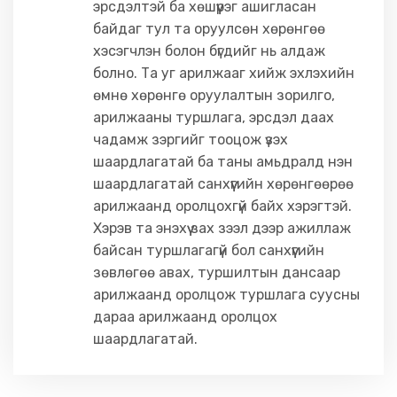
эрсдэлтэй ба хөшүүрэг ашигласан
байдаг тул та оруулсөн хөрөнгөө
хэсэгчлэн болон бүгдийг нь алдаж
болно. Та уг арилжааг хийж эхлэхийн
өмнө хөрөнгө оруулалтын зорилго,
арилжааны туршлага, эрсдэл даах
чадамж зэргийг тооцож үзэх
шаардлагатай ба таны амьдралд нэн
шаардлагатай санхүүгийн хөрөнгөөрөө
арилжаанд оролцохгүй байх хэрэгтэй.
Хэрэв та энэхүү зах зээл дээр ажиллаж
байсан туршлагагүй бол санхүүгийн
зөвлөгөө авах, туршилтын дансаар
арилжаанд оролцож туршлага суусны
дараа арилжаанд оролцох
шаардлагатай.