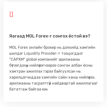
Яагаад MGL Forex-г сонгох ёстой вэ?
MGL Forex онлайн брокер нь дэлхийд хамгийн
шилдэг Liquidity Provider-т тооцогддог
"CAPXM" global компанийг арилжааны
бүтээгдэхүүн нийлүүлэгчээрээ сонгон албан ёсны
хамтран ажиллах гэрээ байгуулсан нь
харилцагчиддаа хамгийн сайн ханш нийлүүлэх,
арилжааны тасралтгүй найдвартай ажиллагааг
бататгаж байгаа юм.