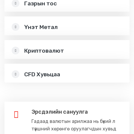
Газрын тос
Үнэт Метал
Криптовалют
CFD Хувьцаа
Эрсдэлийн сануулга
Гадаад валютын арилжаа нь бүхий л
түвшний хөрөнгө оруулагчдын хувьд