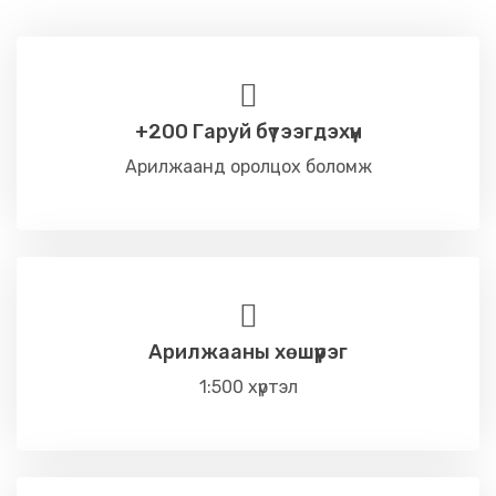
+200 Гаруй бүтээгдэхүүн
Арилжаанд оролцох боломж
Арилжааны хөшүүрэг
1:500 хүртэл