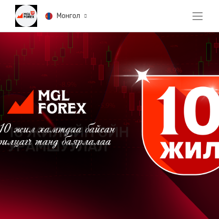
Монгол
10 ЖИЛИЙН ОЙН
УРАМШУУЛАЛ
Удахгүй зарлагдана