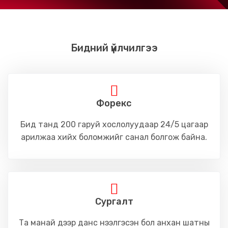
Бидний үйлчилгээ
Форекс
Бид танд 200 гаруй хослолуудаар 24/5 цагаар
арилжаа хийх боломжийг санал болгож байна.
Сургалт
Та манай дээр данс нээлгэсэн бол анхан шатны