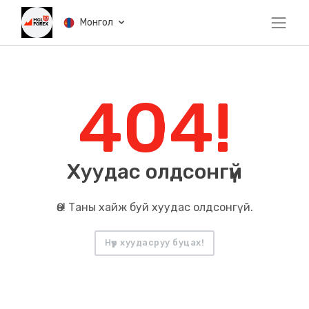
Монгол
404!
Хуудас олдсонгүй
Өө! Таны хайж буй хуудас олдсонгүй.
Нүүр хуудасруу буцах!